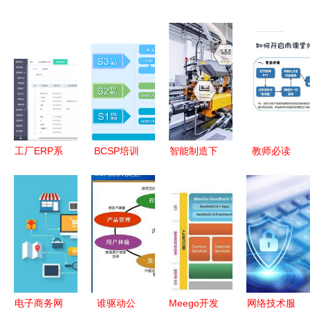
工厂ERP系
BCSP培训
智能制造下
教师必读
统一年的成
迈向北大青
ERP与MES
软件开发类
本及网络技
鸟认证软件
的关键区别
网课技术准
术服务的作
开发专家的
解析
备实用指南
用分析
黄金阶梯
电子商务网
谁驱动公
Meego开发
网络技术服