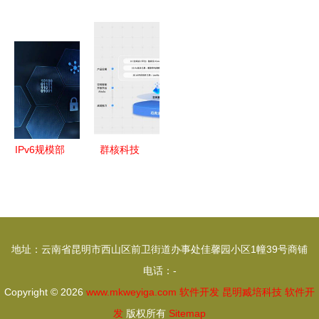
站移动管理
司？上帝赐
中的软件体
务视角下的
系统与微信
予食物，魔
系结构概述
软件开发课
手机商城开
鬼送来厨师
程咨询指南
发的融合与
——软件开
策略
发中的双刃
剑
IPv6规模部
群核科技
署 为数字
中国空间设
时代软件开
计软件龙头
发构筑坚实
赴港上市，
底座
酷家乐领航
地址：云南省昆明市西山区前卫街道办事处佳馨园小区1幢39号商铺
产业数字化
电话：-
Copyright © 2026
www.mkweyiga.com
软件开发
昆明臧培科技
软件开
发
版权所有
Sitemap